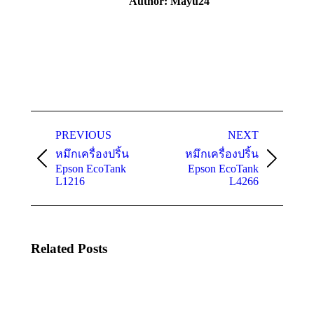
Author:
Mayu24
Post
PREVIOUS
NEXT
navigation
หมึกเครื่องปริ้น
หมึกเครื่องปริ้น
Previous
Next
Epson EcoTank
Epson EcoTank
post:
post:
L1216
L4266
Related Posts
Epson
Epson
EcoTank
EcoTank
L18050
L15150 A3