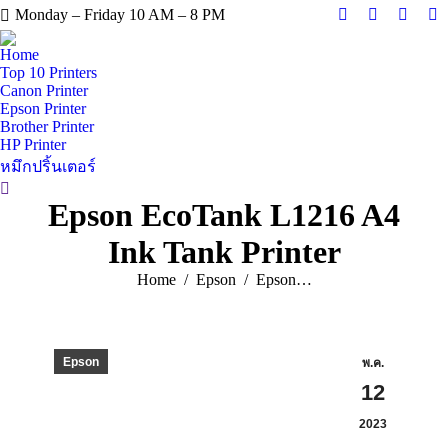
Monday – Friday 10 AM – 8 PM
Facebook
X
Instag
Y
page
page
page
pa
Home
opens
opens
opens
op
Top 10 Printers
Canon Printer
in
in
in
in
Epson Printer
new
new
new
n
Brother Printer
window
window
windo
w
HP Printer
หมึกปริ้นเตอร์
Search:
Epson EcoTank L1216 A4
Ink Tank Printer
You are here:
Home
Epson
Epson…
Epson
พ.ค.
12
2023