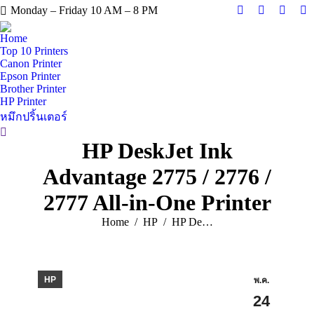
Monday – Friday 10 AM – 8 PM
Facebook
X
Instag
Y
page
page
page
pa
Home
opens
opens
opens
op
Top 10 Printers
Canon Printer
in
in
in
in
Epson Printer
new
new
new
n
Brother Printer
window
window
windo
w
HP Printer
หมึกปริ้นเตอร์
Search:
HP DeskJet Ink
Advantage 2775 / 2776 /
2777 All-in-One Printer
You are here:
Home
HP
HP De…
HP
พ.ค.
24