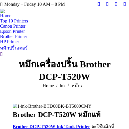
Monday – Friday 10 AM – 8 PM
Facebook
X
Instag
Y
page
page
page
pa
Home
opens
opens
opens
op
Top 10 Printers
Canon Printer
in
in
in
in
Epson Printer
new
new
new
n
Brother Printer
window
window
windo
w
HP Printer
หมึกปริ้นเตอร์
Search:
หมึกเครื่องปริ้น Brother
DCP-T520W
You are here:
Home
Ink
หมึกเ…
Brother DCP-T520W หมึกแท้
Brother DCP-T520W Ink Tank Printer
จะใช้หมึกที่