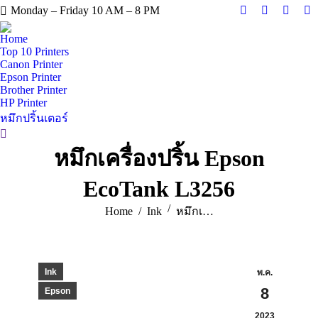
Monday – Friday 10 AM – 8 PM
Facebook
X
Instag
Y
page
page
page
pa
Home
opens
opens
opens
op
Top 10 Printers
Canon Printer
in
in
in
in
Epson Printer
new
new
new
n
Brother Printer
window
window
windo
w
HP Printer
หมึกปริ้นเตอร์
Search:
หมึกเครื่องปริ้น Epson
EcoTank L3256
You are here:
Home
Ink
หมึกเ…
Ink
พ.ค.
8
Epson
2023